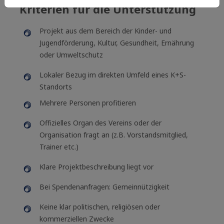
Kriterien für die Unterstützung
Projekt aus dem Bereich der Kinder- und
Jugendförderung, Kultur, Gesundheit, Ernährung
oder Umweltschutz
Lokaler Bezug im direkten Umfeld eines K+S-
Standorts​
Mehrere Personen profitieren ​ ​
Offizielles Organ des Vereins oder der
Organisation fragt an (z.B. Vorstandsmitglied,
Trainer etc.) ​
Klare Projektbeschreibung liegt vor ​
Bei Spendenanfragen: Gemeinnützigkeit
Keine klar politischen, religiösen oder
kommerziellen Zwecke ​