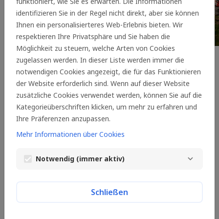
funktioniert, wie Sie es erwarten. Die Informationen
identifizieren Sie in der Regel nicht direkt, aber sie können
Ihnen ein personalisierteres Web-Erlebnis bieten. Wir
respektieren Ihre Privatsphäre und Sie haben die
Möglichkeit zu steuern, welche Arten von Cookies
In wenigen Schritten zur
zugelassen werden. In dieser Liste werden immer die
Anfrage
notwendigen Cookies angezeigt, die für das Funktionieren
der Website erforderlich sind. Wenn auf dieser Website
Wir unterstützen gezielt Projekte aus den Regionen
zusätzliche Cookies verwendet werden, können Sie auf die
unserer Standorte mit Spenden und Sponsorings. Dabei
Kategorieüberschriften klicken, um mehr zu erfahren und
orientieren wir uns an unseren Werten. Ziel ist es, die
Ihre Präferenzen anzupassen.
Lebensqualität der Menschen in unserem Umfeld zu
Mehr Informationen über Cookies
verbessern. Deshalb fördern wir insbesondere Projekte,
die bestimmte Kriterien erfüllen. Ein Kurz-Check hilft
Notwendig (immer aktiv)
Ihnen bereits jetzt zu prüfen, ob Ihr Projekt für eine
Spende oder ein Sponsoring durch uns in Betracht
kommt.
Schließen